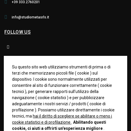
+39 333.2760201
info@studiometasrls.it
FOLLOW US
PUÒ INTERESSARTI
Su questo sito web utilizziamo strumenti di prima o di
terzi che memorizzano piccoli file (
cookie
) sul
dispositivo. I cookie sono normalmente utilizzati per
IL METODO
consentire al sito di funzionare correttamente (
cookie
tecnici
), per generare rapporti sull'utilizzo della
COACHING MANAGERIALE AZIENDALE
navigazione (
cookie statistici
) e per pubblicizzare
PALESTRA SCS
adeguatamente i nostri servizi / prodotti (
cookie di
profilazione
). Possiamo utilizzare direttamente i cookie
PERCORSI DI PALESTRA SCS
tecnici, ma
hai il diritto di scegliere se abilitare o meno i
cookie statistici e di profilazione
.
Abilitando questi
PERCORSI BREVI SCS
cookie, ci aiuti a offrirti un'esperienza migliore
.