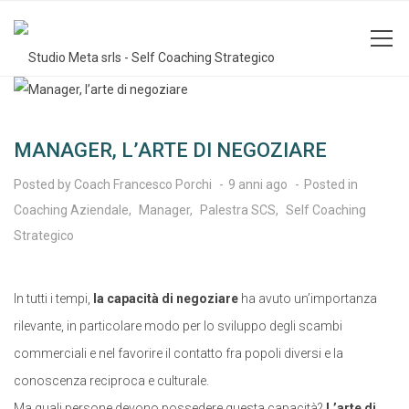
MANAGER, L’ARTE DI NEGOZIARE
Posted by
Coach Francesco Porchi
9 anni ago
Posted in
Coaching Aziendale
,
Manager
,
Palestra SCS
,
Self Coaching
Strategico
In tutti i tempi,
la capacità di negoziare
ha avuto un’importanza
rilevante, in particolare modo per lo sviluppo degli scambi
commerciali e nel favorire il contatto fra popoli diversi e la
conoscenza reciproca e culturale.
Ma quali persone devono possedere questa capacità?
L’arte di