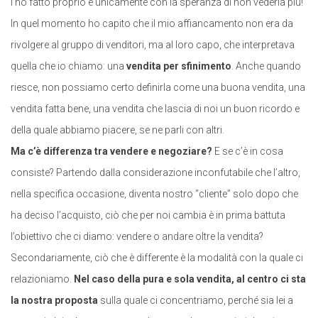
l’ho fatto proprio e unicamente con la speranza di non vederla più!”
In quel momento ho capito che il mio affiancamento non era da
rivolgere al gruppo di venditori, ma al loro capo, che interpretava
quella che io chiamo: una
vendita per sfinimento
. Anche quando
riesce, non possiamo certo definirla come una buona vendita, una
vendita fatta bene, una vendita che lascia di noi un buon ricordo e
della quale abbiamo piacere, se ne parli con altri.
Ma c’è differenza tra vendere e negoziare?
E se c’è in cosa
consiste? Partendo dalla considerazione inconfutabile che l’altro,
nella specifica occasione, diventa nostro “cliente” solo dopo che
ha deciso l’acquisto, ciò che per noi cambia è in prima battuta
l’obiettivo che ci diamo: vendere o andare oltre la vendita?
Secondariamente, ciò che è differente è la modalità con la quale ci
relazioniamo.
Nel caso della pura e sola vendita, al centro ci sta
la nostra proposta
sulla quale ci concentriamo, perché sia lei a