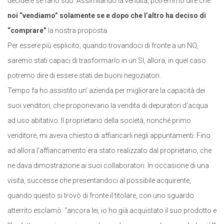
decidere se farlo suo. Assimilando la vendita, potremmo dire che
noi “vendiamo” solamente se e dopo che l’altro ha deciso di
“comprare”
la nostra proposta.
Per essere più esplicito, quando trovandoci di fronte a un NO,
saremo stati capaci di trasformarlo in un SI, allora, in quel caso
potremo dire di essere stati dei buoni negoziatori.
Tempo fa ho assistito un’ azienda per migliorare la capacità dei
suoi venditori, che proponevano la vendita di depuratori d’acqua
ad uso abitativo. Il proprietario della società, nonché primo
venditore, mi aveva chiesto di affiancarli negli appuntamenti. Fino
ad allora l’affiancamento era stato realizzato dal proprietario, che
ne dava dimostrazione ai suoi collaboratori. In occasione di una
visita, successe che presentandoci al possibile acquirente,
quando questo si trovò di fronte il titolare, con uno sguardo
atterrito esclamò:
“ancora lei, io ho già acquistato il suo prodotto e